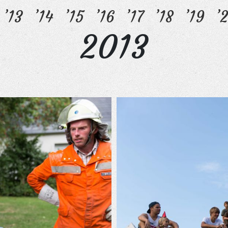
’13
’14
’15
’16
’17
’18
’19
’
2013