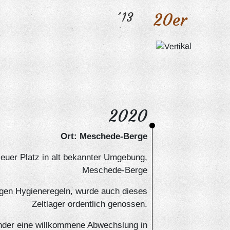
´13
20er
´14
´15
´16
´17
´18
´19
2020
Ort: Meschede-Berge
euer Platz in alt bekannter Umgebung,
Meschede-Berge
ngen Hygieneregeln, wurde auch dieses
Zeltlager ordentlich genossen.
inder eine willkommene Abwechslung in