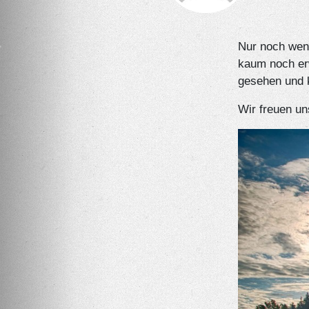
r
Nur noch weni
kaum noch er
gesehen und k
Wir freuen un