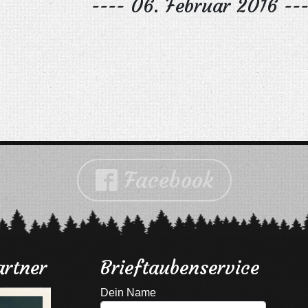
---- 06. Februar 2016 ---
Facebook

rtner
Brieftaubenservice
Dein Name